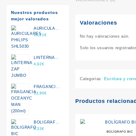
Nuestros productos
mejor valorados
Valoraciones
AURICULARES
PHILIPS
18,21
€
No hay valoraciones aún.
SHL5030
Solo los usuarios registrad
LINTERNA
ZAP JUMBO
4,02
€
Categorías:
Escritura y corr
FRAGANCIA
OCEANYC
13,90
€
MAN (200ml)
Productos relaciona
BOLIGRAFO
BIC CRISTAL
0,33
€
BOLÍGRAFO BIC
EXACT