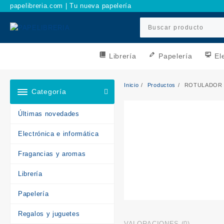
Ir
papelibreria.com | Tu nueva papelería
al
contenido
Librería
Papelería
El
Inicio
Productos
ROTULADOR 
Categoría
Últimas novedades
Electrónica e informática
Fragancias y aromas
Librería
Papelería
Regalos y juguetes
VALORACIONES (0)