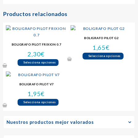
Productos relacionados
BOLIGRAFO PILOT G2
BOLIGRAFO PILOT FRIXION 0.7
1,65
€
2,30
€
Este
Selecciona opciones
Este
produc
Selecciona opciones
producto
tiene
tiene
múltipl
múltiples
variante
BOLIGRAFO PILOT V7
variantes.
Las
1,95
€
Las
opcione
opciones
se
Este
Selecciona opciones
se
pueden
producto
pueden
elegir
tiene
elegir
en
múltiples
Nuestros productos mejor valorados
en
la
variantes.
la
página
Las