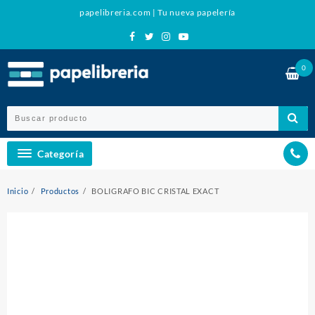
Ir
papelibreria.com | Tu nueva papelería
al
contenido
0
Categoría
Inicio
Productos
BOLIGRAFO BIC CRISTAL EXACT