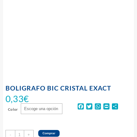
BOLIGRAFO BIC CRISTAL EXACT
0,33
€
Facebook
Twitter
WhatsApp
Print
Compart
Color
BOLIGRAFO
Comprar
-
+