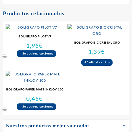
Productos relacionados
BOLIGRAFO PILOT V7
BOLIGRAFO BIC CRISTAL ORO
1,95
€
1,39
€
Este
Selecciona opciones
producto
Añadir al carrito
tiene
múltiples
variantes.
Las
BOLIGRAFO PAPER MATE INKJOY 100
opciones
se
0,45
€
pueden
Este
Selecciona opciones
elegir
producto
en
tiene
la
múltiples
Nuestros productos mejor valorados
página
variantes.