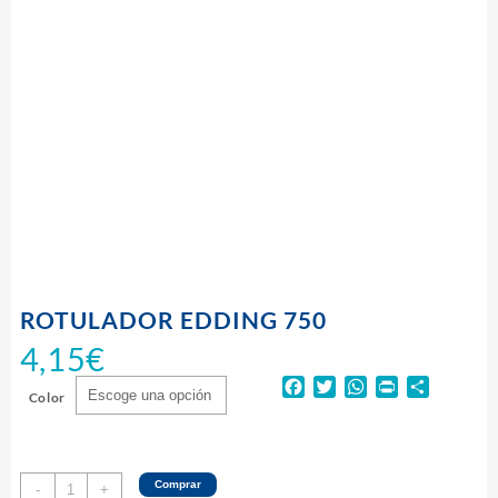
ROTULADOR EDDING 750
4,15
€
Facebook
Twitter
WhatsApp
Print
Compart
Color
ROTULADOR
Comprar
-
+