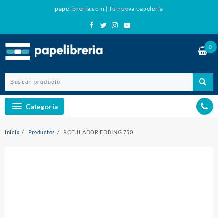
Ir
papelibreria.com | Tu nueva papelería
al
contenido
0
Categoría
Inicio
Productos
ROTULADOR EDDING 750