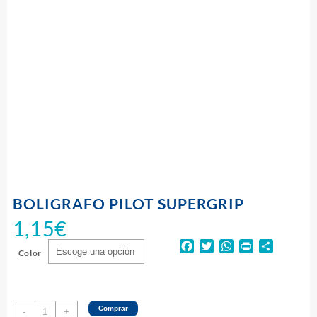
BOLIGRAFO PILOT SUPERGRIP
1,15
€
Facebook
Twitter
WhatsApp
Print
Compart
Color
BOLIGRAFO
Comprar
-
+