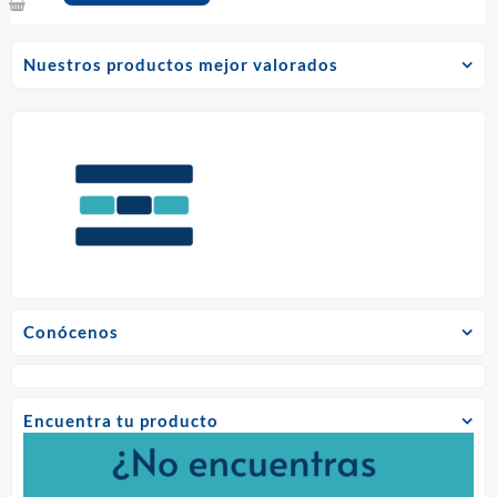
producto
tiene
múltiples
Nuestros productos mejor valorados
variantes.
Las
opciones
se
pueden
elegir
en
la
página
de
producto
Conócenos
Encuentra tu producto