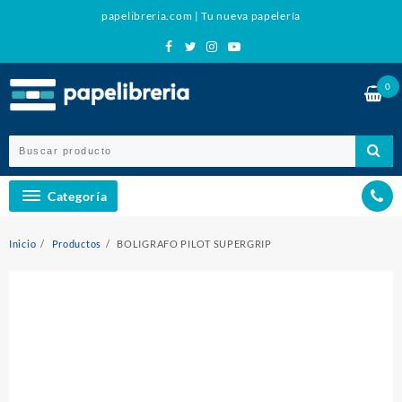
Ir
papelibreria.com | Tu nueva papelería
al
contenido
0
Categoría
Inicio
Productos
BOLIGRAFO PILOT SUPERGRIP