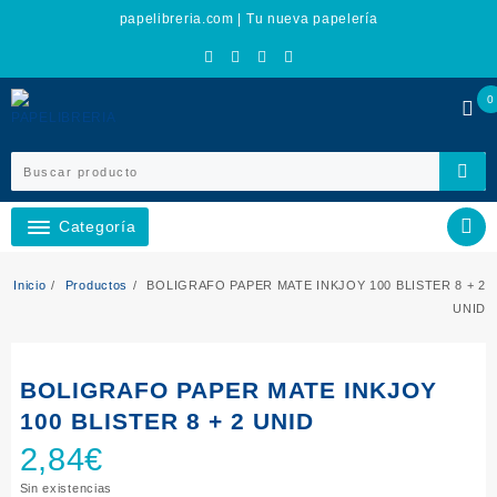
Ir
papelibreria.com | Tu nueva papelería
al
contenido
0
Categoría
Inicio
Productos
BOLIGRAFO PAPER MATE INKJOY 100 BLISTER 8 + 2
UNID
BOLIGRAFO PAPER MATE INKJOY
100 BLISTER 8 + 2 UNID
2,84
€
Sin existencias