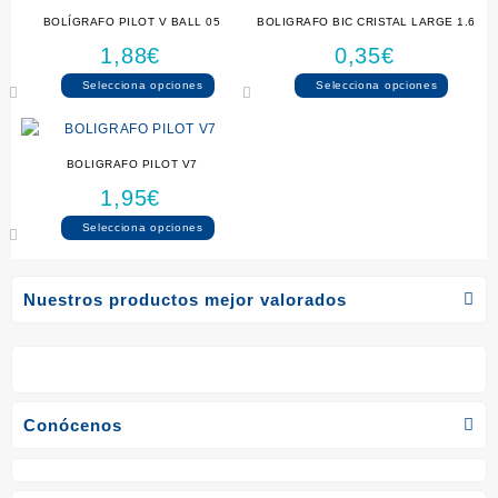
BOLÍGRAFO PILOT V BALL 05
BOLIGRAFO BIC CRISTAL LARGE 1.6
1,88
€
0,35
€
Este
Este
Selecciona opciones
Selecciona opciones
producto
produc
tiene
tiene
múltiples
múltipl
BOLIGRAFO PILOT V7
variantes.
variant
1,95
€
Las
Las
opciones
opcion
Este
Selecciona opciones
se
se
producto
pueden
puede
tiene
elegir
elegir
múltiples
Nuestros productos mejor valorados
en
en
variantes.
la
la
Las
página
página
opciones
de
de
se
producto
produc
pueden
Conócenos
elegir
en
la