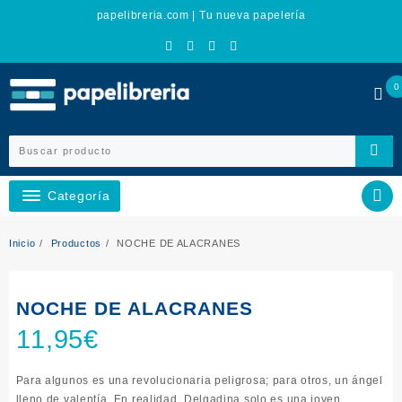
Ir
papelibreria.com | Tu nueva papelería
al
contenido
0
Categoría
Inicio
Productos
NOCHE DE ALACRANES
NOCHE DE ALACRANES
11,95
€
Para algunos es una revolucionaria peligrosa; para otros, un ángel
lleno de valentía. En realidad, Delgadina solo es una joven