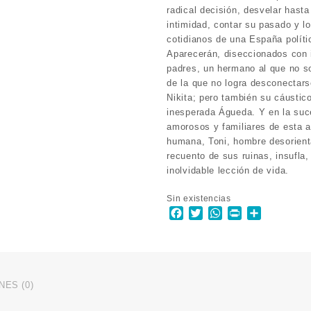
radical decisión, desvelar hasta
intimidad, contar su pasado y 
cotidianos de una España polít
Aparecerán, diseccionados con i
padres, un hermano al que no s
de la que no logra desconectars
Nikita; pero también su cáusti
inesperada Águeda. Y en la suc
amorosos y familiares de esta a
humana, Toni, hombre desorien
recuento de sus ruinas, insufla
inolvidable lección de vida.
Sin existencias
Facebook
Twitter
WhatsApp
Print
Comparti
ES (0)