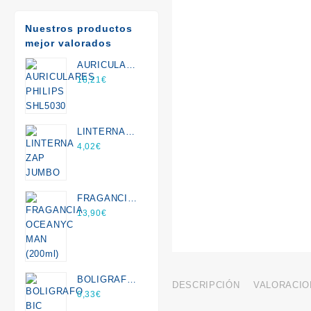
Nuestros productos
mejor valorados
AURICULARES
PHILIPS
18,21
€
SHL5030
LINTERNA
ZAP JUMBO
4,02
€
FRAGANCIA
OCEANYC
13,90
€
MAN (200ml)
BOLIGRAFO
DESCRIPCIÓN
VALORACION
BIC CRISTAL
0,33
€
EXACT