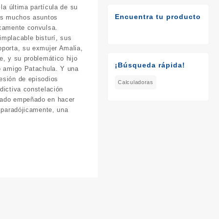
 la última partícula de su
Encuentra tu producto
los muchos asuntos
icamente convulsa.
mplacable bisturí, sus
oporta, su exmujer Amalia,
e, y su problemático hijo
¡Búsqueda rápida!
co amigo Patachula. Y una
esión de episodios
Calculadoras
dictiva constelación
tado empeñado en hacer
, paradójicamente, una
r