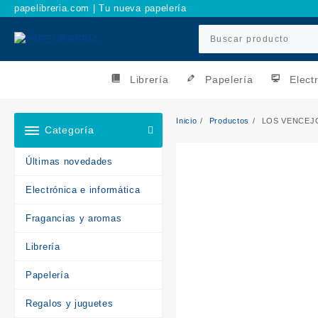
Ir
papelibreria.com | Tu nueva papelería
al
contenido
Librería
Papelería
Elect
Inicio
Productos
LOS VENCEJ
Categoría
Últimas novedades
Electrónica e informática
Fragancias y aromas
Librería
Papelería
Regalos y juguetes