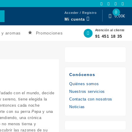
0
Acceder / Registro
0,00
€
Mi cuenta
Atención al cliente
s y aromas
Promociones
91 451 18 35
Conócenos
Quiénes somos
Nuestros servicios
enfadado con el mundo, decide
y sereno, tiene elegida la
Contacta con nosotros
 entonces cada noche
Noticias
rte con su perra
Pepa
y una
rendiendo, una crónica
o no menos tierna y
scubrir las razones de su