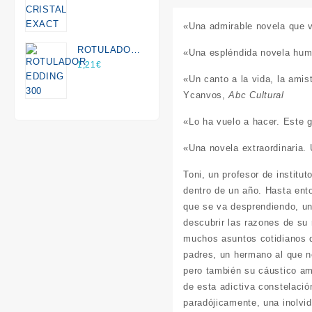
«Una admirable novela que v
ROTULADOR
«Una espléndida novela huma
EDDING 300
1,21
€
«Un canto a la vida, la amis
Ycanvos,
Abc Cultural
«Lo ha vuelo a hacer. Este 
«Una novela extraordinaria. 
Toni, un profesor de institu
dentro de un año. Hasta ent
que se va desprendiendo, un
descubrir las razones de su 
muchos asuntos cotidianos d
padres, un hermano al que no
pero también su cáustico am
de esta adictiva constelaci
paradójicamente, una inolvid