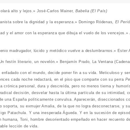
olará alto y lejos.»
José-Carlos Mainer,
Babelia (El País
)
nista sobre la dignidad y la esperanza.»
Domingo Ródenas
, El Peri
tad y el amor con la esperanza que dibuja el vuelo de los vencejos.»
genio madrugador, lúcido y metódico vuelve a deslumbrarnos.»
Ester
Un festín literario, un novelón.»
Benjamín Prado, La Ventana (Cadena
to enfadado con el mundo, decide poner fin a su vida. Meticuloso y ser
onces cada noche redactará, en el piso que comparte con su perra
Pe
a crónica personal, dura y descreída, pero no menos tierna y humorís
radical decisión, desvelar hasta la última partícula de su intimidad, 
e una España políticamente convulsa. Aparecerán, diseccionados con
 soporta, su exmujer Amalia, de la que no logra desconectarse, y su 
igo Patachula. Y una inesperada Águeda. Y en la sucesión de episod
ón humana, Toni, hombre desorientado empeñado en hacer recuento de 
able lección de vida.