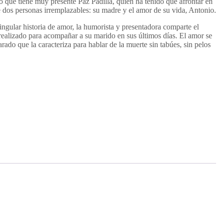
 que tiene muy presente Paz Padilla, quien ha tenido que afrontar en
e dos personas irremplazables: su madre y el amor de su vida, Antonio.
singular historia de amor, la humorista y presentadora comparte el
realizado para acompañar a su marido en sus últimos días. El amor se
ado que la caracteriza para hablar de la muerte sin tabúes, sin pelos