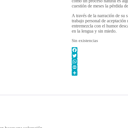
como un proceso natural es algo
cuestión de meses la pérdida d
A través de la narración de su 
trabajo personal de aceptación 
entremezcla con el humor descar
en la lengua y sin miedo.
Sin existencias
Facebook
Twitter
WhatsApp
Print
Compartir