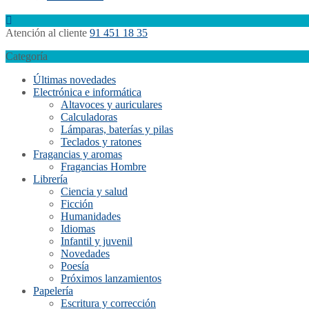
Atención al cliente
91 451 18 35
Categoría
Últimas novedades
Electrónica e informática
Altavoces y auriculares
Calculadoras
Lámparas, baterías y pilas
Teclados y ratones
Fragancias y aromas
Fragancias Hombre
Librería
Ciencia y salud
Ficción
Humanidades
Idiomas
Infantil y juvenil
Novedades
Poesía
Próximos lanzamientos
Papelería
Escritura y corrección