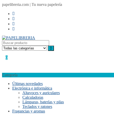
Ir
papelibreria.com | Tu nueva papelería
al
contenido
Acceder / Registro
Mi cuenta
0
0,00
€
No hay productos en el carrito.
Categoría
Últimas novedades
Electrónica e informática
Altavoces y auriculares
Calculadoras
Lámparas, baterías y pilas
Teclados y ratones
Fragancias y aromas