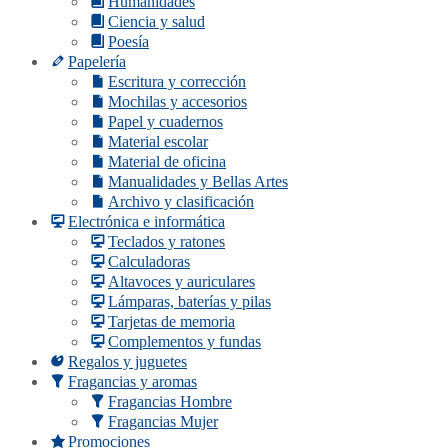
Humanidades
Ciencia y salud
Poesía
Papelería
Escritura y corrección
Mochilas y accesorios
Papel y cuadernos
Material escolar
Material de oficina
Manualidades y Bellas Artes
Archivo y clasificación
Electrónica e informática
Teclados y ratones
Calculadoras
Altavoces y auriculares
Lámparas, baterías y pilas
Tarjetas de memoria
Complementos y fundas
Regalos y juguetes
Fragancias y aromas
Fragancias Hombre
Fragancias Mujer
Promociones