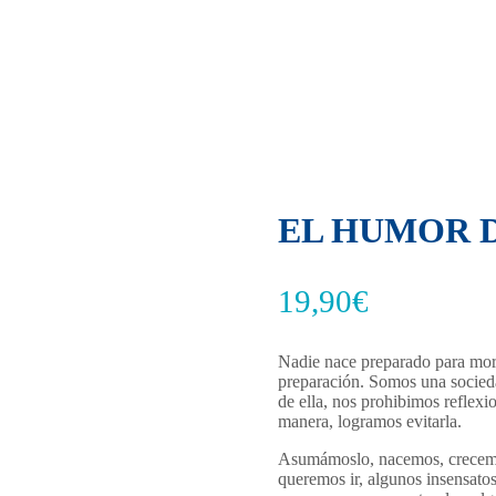
EL HUMOR D
19,90
€
Nadie nace preparado para mori
preparación. Somos una socieda
de ella, nos prohibimos reflexio
manera, logramos evitarla.
Asumámoslo, nacemos, crecemos,
queremos ir, algunos insensato