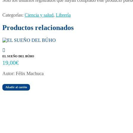
Solo los usuarios registrados que hayan comprado este producto pued
Categorías:
Ciencia y salud
,
Librería
Productos relacionados
EL SUEÑO DEL BÚHO
19,00
€
Autor: Félix Machuca
Añadir al carrito