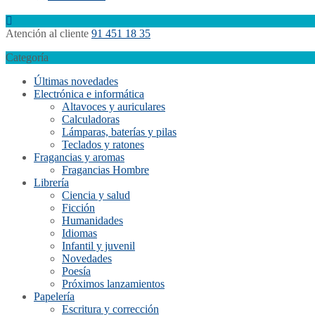
Atención al cliente
91 451 18 35
Categoría
Últimas novedades
Electrónica e informática
Altavoces y auriculares
Calculadoras
Lámparas, baterías y pilas
Teclados y ratones
Fragancias y aromas
Fragancias Hombre
Librería
Ciencia y salud
Ficción
Humanidades
Idiomas
Infantil y juvenil
Novedades
Poesía
Próximos lanzamientos
Papelería
Escritura y corrección