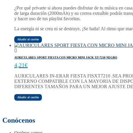
¿Por qué privarte si ahora puedes disfrutar de tu música en casa
de larga duración (2000mAh) y su correa extraíble podrás transpo
y hacer uso de tus playlist favoritas.
La energía ni se crea ni se destruye, ¡Se baila! Al ritmo que ma
Añadir al carrito
AURICULARES SPORT FIESTA CON MICRO MINI JACK XT-7210 NEGRO
4,21
€
AURICULARES IN-ERAR FIESTA FISXT7210 .SEA PR
EXTERNO COMPATIBLE CON LA MAYORIA DE DISPO
DIFERENTES TAMAÑOS PARA UN MEJOR AJUSTE DE
Añadir al carrito
Conócenos
Quiénes somos