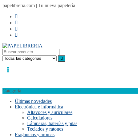
Ir
papelibreria.com | Tu nueva papelería
al
contenido
Acceder / Registro
Mi cuenta
0
0,00
€
No hay productos en el carrito.
Categoría
Últimas novedades
Electrónica e informática
Altavoces y auriculares
Calculadoras
Lámparas, baterías y pilas
Teclados y ratones
Fragancias y aromas