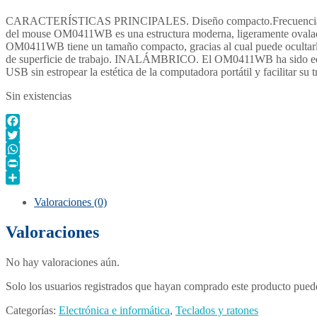
CARACTERÍSTICAS PRINCIPALES. Diseño compacto.Frecuencia de 
del mouse OM0411WB es una estructura moderna, ligeramente oval
OM0411WB tiene un tamaño compacto, gracias al cual puede ocultarlo f
de superficie de trabajo. INALÁMBRICO. El OM0411WB ha sido equipa
USB sin estropear la estética de la computadora portátil y facilitar su t
Sin existencias
Facebook
Twitter
WhatsApp
Print
Compartir
Valoraciones (0)
Valoraciones
No hay valoraciones aún.
Solo los usuarios registrados que hayan comprado este producto pued
Categorías:
Electrónica e informática
,
Teclados y ratones