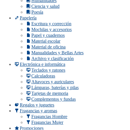
Humanidades
Ciencia y salud
Poesía
Papelería
Escritura y corrección
Mochilas y accesorios
Papel y cuadernos
Material escolar
Material de oficina
Manualidades y Bellas Artes
Archivo y clasificación
Electrónica e informática
Teclados y ratones
Calculadoras
Altavoces y auriculares
Lámparas, baterías y pilas
Tarjetas de memoria
Complementos y fundas
Regalos y juguetes
Fragancias y aromas
Fragancias Hombre
Fragancias Mujer
Promociones