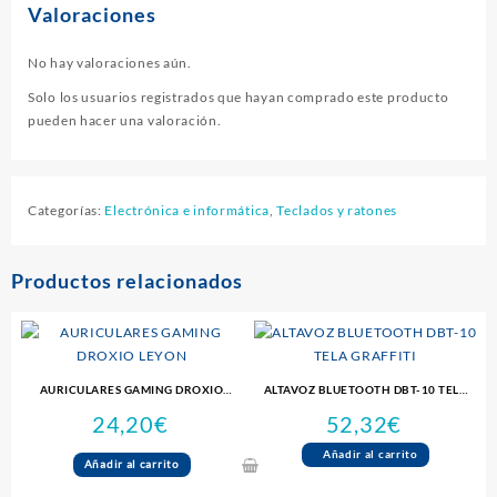
Valoraciones
No hay valoraciones aún.
Solo los usuarios registrados que hayan comprado este producto
pueden hacer una valoración.
Categorías:
Electrónica e informática
,
Teclados y ratones
Productos relacionados
AURICULARES GAMING DROXIO
ALTAVOZ BLUETOOTH DBT-10 TELA
LEYON
GRAFFITI
24,20
€
52,32
€
Añadir al carrito
Añadir al carrito