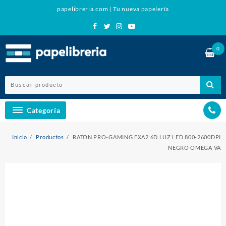
Ir
papelibreria.com | Tu nueva papelería
al
contenido
0
Categoría
Inicio
Productos
RATON PRO-GAMING EXA2 6D LUZ LED 800-2600DPI
NEGRO OMEGA VA