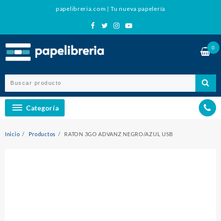
Ir
papelibreria.com | Tu nueva papelería
al
contenido
0
Categoría
Inicio
Productos
RATON 3GO ADVANZ NEGRO/AZUL USB