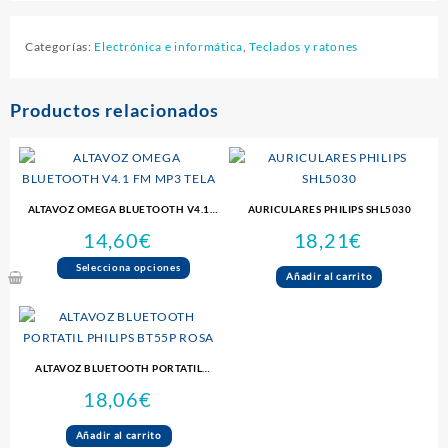
Categorías:
Electrónica e informática
,
Teclados y ratones
Productos relacionados
ALTAVOZ OMEGA BLUETOOTH V4.1
AURICULARES PHILIPS SHL5030
FM MP3 TELA
14,60
€
18,21
€
Este
Selecciona opciones
Añadir al carrito
producto
tiene
múltiples
variantes.
ALTAVOZ BLUETOOTH PORTATIL
Las
PHILIPS BT55P ROSA
opciones
18,06
€
se
pueden
Añadir al carrito