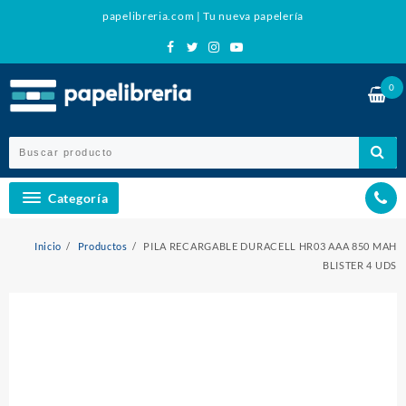
Ir
papelibreria.com | Tu nueva papelería
al
contenido
0
Categoría
Inicio
Productos
PILA RECARGABLE DURACELL HR03 AAA 850 MAH
BLISTER 4 UDS